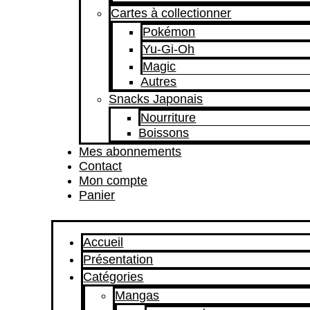
Cartes à collectionner
Pokémon
Yu-Gi-Oh
Magic
Autres
Snacks Japonais
Nourriture
Boissons
Mes abonnements
Contact
Mon compte
Panier
Accueil
Présentation
Catégories
Mangas