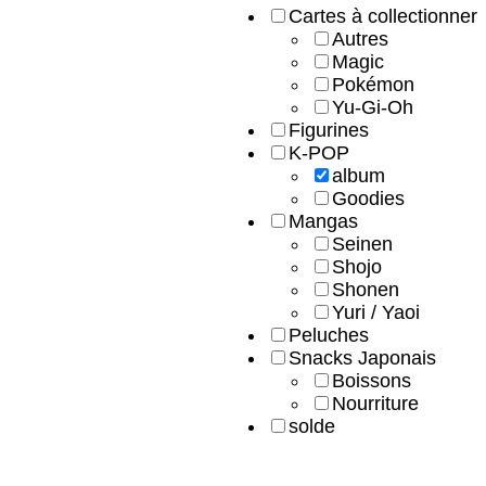
Cartes à collectionner
Autres
Magic
Pokémon
Yu-Gi-Oh
Figurines
K-POP
album
Goodies
Mangas
Seinen
Shojo
Shonen
Yuri / Yaoi
Peluches
Snacks Japonais
Boissons
Nourriture
solde