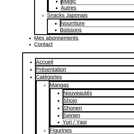
Magic
Autres
Snacks Japonais
Nourriture
Boissons
Mes abonnements
Contact
Accueil
Présentation
Catégories
Mangas
Nouveautés
Shojo
Shonen
Seinen
Yuri / Yaoi
Figurines