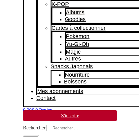
K-POP
Albums
Goodies
Cartes à collectionner
Pokémon
Yu-Gi-Oh
Magic
Autres
Snacks Japonais
Nourriture
Boissons
Mes abonnements
Contact
0,00
€
0
Panier
S'inscrire
Rechercher