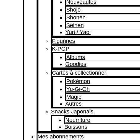
Nouveautés
Shojo
Shonen
Seinen
Yuri / Yaoi
Figurines
K-POP
Albums
Goodies
Cartes à collectionner
Pokémon
Yu-Gi-Oh
Magic
Autres
Snacks Japonais
Nourriture
Boissons
Mes abonnements