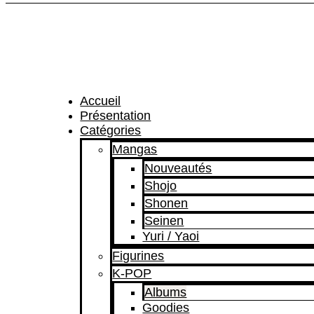
Accueil
Présentation
Catégories
Mangas
Nouveautés
Shojo
Shonen
Seinen
Yuri / Yaoi
Figurines
K-POP
Albums
Goodies