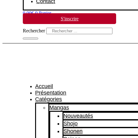
Contact
0,00
€
0
Panier
S'inscrire
Rechercher
Accueil
Présentation
Catégories
Mangas
Nouveautés
Shojo
Shonen