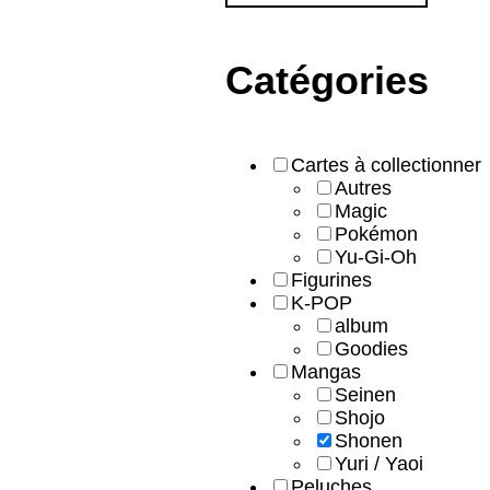
Catégories
Cartes à collectionner
Autres
Magic
Pokémon
Yu-Gi-Oh
Figurines
K-POP
album
Goodies
Mangas
Seinen
Shojo
Shonen
Yuri / Yaoi
Peluches