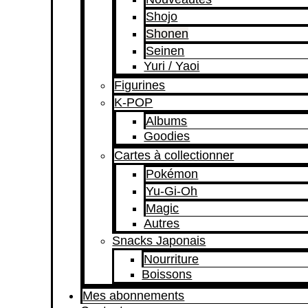
Shojo
Shonen
Seinen
Yuri / Yaoi
Figurines
K-POP
Albums
Goodies
Cartes à collectionner
Pokémon
Yu-Gi-Oh
Magic
Autres
Snacks Japonais
Nourriture
Boissons
Mes abonnements