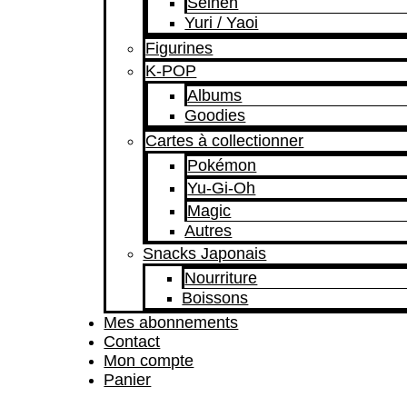
Seinen
Yuri / Yaoi
Figurines
K-POP
Albums
Goodies
Cartes à collectionner
Pokémon
Yu-Gi-Oh
Magic
Autres
Snacks Japonais
Nourriture
Boissons
Mes abonnements
Contact
Mon compte
Panier