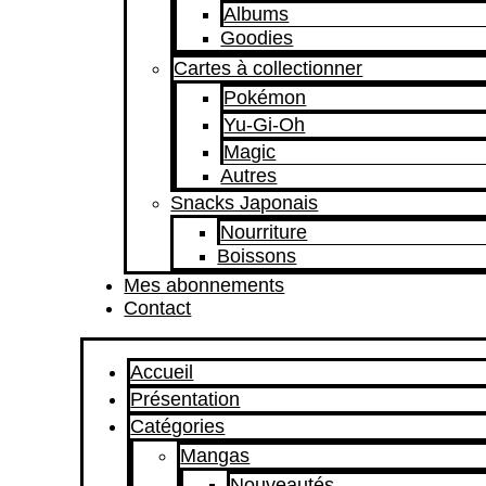
Albums
Goodies
Cartes à collectionner
Pokémon
Yu-Gi-Oh
Magic
Autres
Snacks Japonais
Nourriture
Boissons
Mes abonnements
Contact
Accueil
Présentation
Catégories
Mangas
Nouveautés