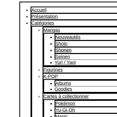
Accueil
Présentation
Catégories
Mangas
Nouveautés
Shojo
Shonen
Seinen
Yuri / Yaoi
Figurines
K-POP
Albums
Goodies
Cartes à collectionner
Pokémon
Yu-Gi-Oh
Magic