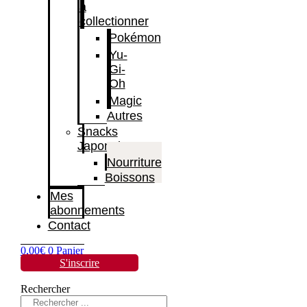
à
collectionner
Pokémon
Yu-
Gi-
Oh
Magic
Autres
Snacks
Japonais
Nourriture
Boissons
Mes
abonnements
Contact
0,00
€
0
Panier
S'inscrire
Rechercher