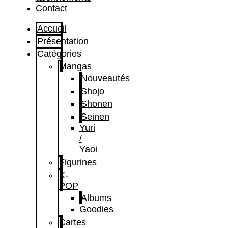
Contact
Accueil
Présentation
Catégories
Mangas
Nouveautés
Shojo
Shonen
Seinen
Yuri
/
Yaoi
Figurines
K-
POP
Albums
Goodies
Cartes