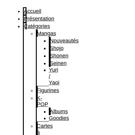
Accueil
Présentation
Catégories
Mangas
Nouveautés
Shojo
Shonen
Seinen
Yuri
/
Yaoi
Figurines
K-
POP
Albums
Goodies
Cartes
à