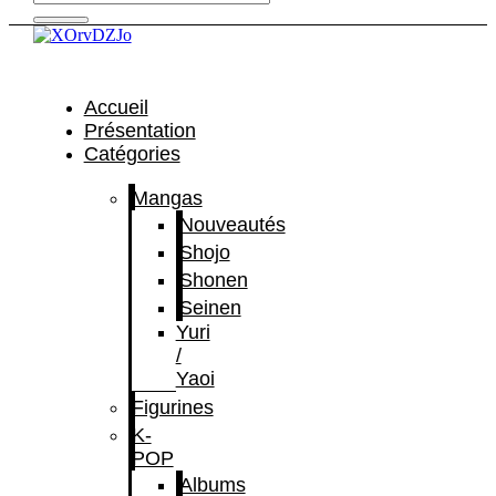
Accueil
Présentation
Catégories
Mangas
Nouveautés
Shojo
Shonen
Seinen
Yuri
/
Yaoi
Figurines
K-
POP
Albums