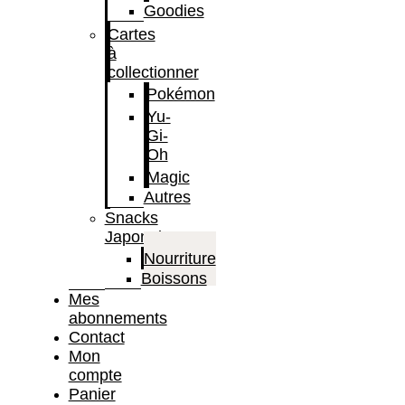
Goodies
Cartes
à
collectionner
Pokémon
Yu-
Gi-
Oh
Magic
Autres
Snacks
Japonais
Nourriture
Boissons
Mes
abonnements
Contact
Mon
compte
Panier