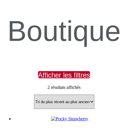
Boutique
Afficher les filtres
Trié
2 résultats affichés
du
plus
récent
au
plus
ancien