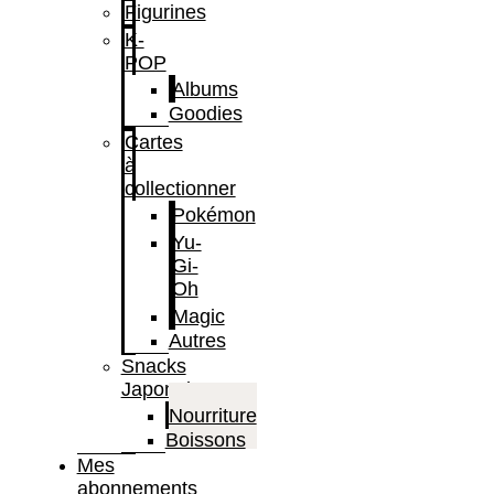
Figurines
K-
POP
Albums
Goodies
Cartes
à
collectionner
Pokémon
Yu-
Gi-
Oh
Magic
Autres
Snacks
Japonais
Nourriture
Boissons
Mes
abonnements