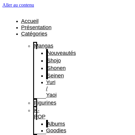
Aller au contenu
Accueil
Présentation
Catégories
Mangas
Nouveautés
Shojo
Shonen
Seinen
Yuri
/
Yaoi
Figurines
K-
POP
Albums
Goodies