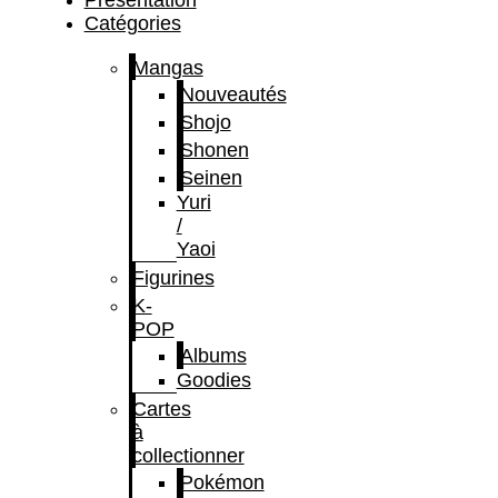
Présentation
Catégories
Mangas
Nouveautés
Shojo
Shonen
Seinen
Yuri
/
Yaoi
Figurines
K-
POP
Albums
Goodies
Cartes
à
collectionner
Pokémon