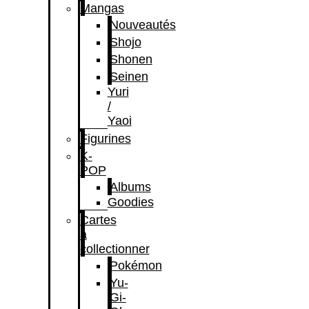
Mangas
Nouveautés
Shojo
Shonen
Seinen
Yuri
/
Yaoi
Figurines
K-
POP
Albums
Goodies
Cartes
à
collectionner
Pokémon
Yu-
Gi-