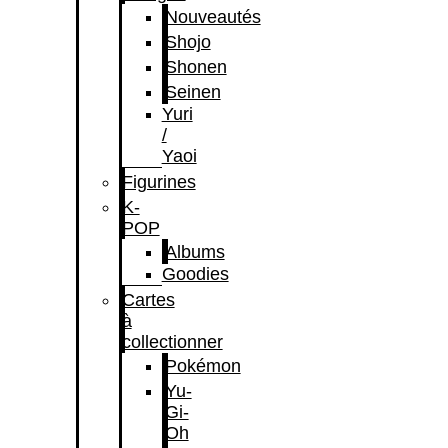
Nouveautés
Shojo
Shonen
Seinen
Yuri
/
Yaoi
Figurines
K-
POP
Albums
Goodies
Cartes
à
collectionner
Pokémon
Yu-
Gi-
Oh