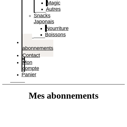
Magic
Autres
Snacks
Japonais
Nourriture
Boissons
Mes
abonnements
Contact
Mon
compte
Panier
Mes abonnements