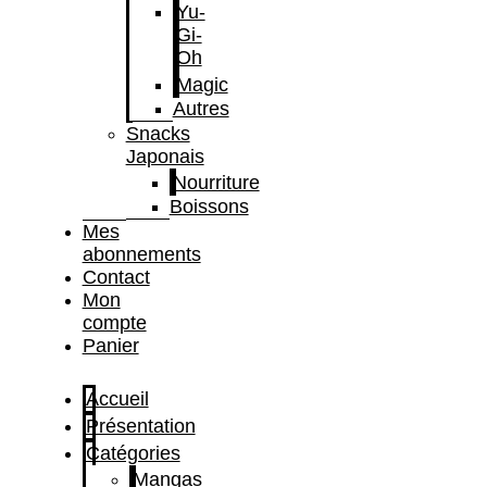
Yu-
Gi-
Oh
Magic
Autres
Snacks
Japonais
Nourriture
Boissons
Mes
abonnements
Contact
Mon
compte
Panier
Accueil
Présentation
Catégories
Mangas