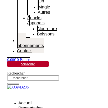
Oh
Magic
Autres
Snacks
Japonais
Nourriture
Boissons
Mes
abonnements
Contact
0,00
€
0
Panier
S'inscrire
Rechercher
Accueil