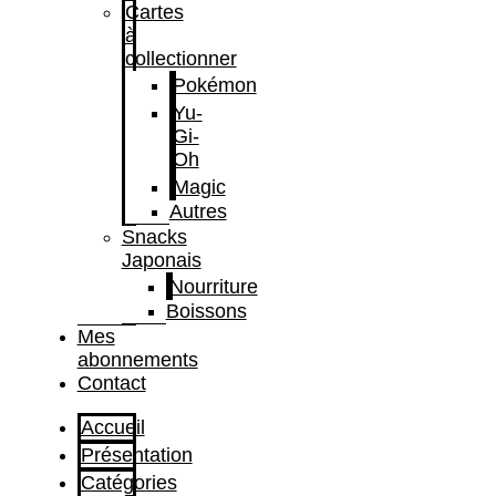
Cartes
à
collectionner
Pokémon
Yu-
Gi-
Oh
Magic
Autres
Snacks
Japonais
Nourriture
Boissons
Mes
abonnements
Contact
Accueil
Présentation
Catégories