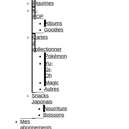
Figurines
K-
POP
Albums
Goodies
Cartes
à
collectionner
Pokémon
Yu-
Gi-
Oh
Magic
Autres
Snacks
Japonais
Nourriture
Boissons
Mes
abonnements