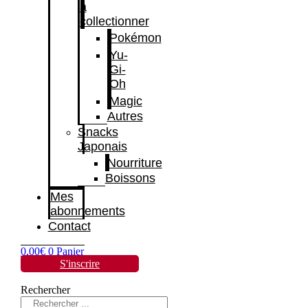
à
collectionner
Pokémon
Yu-
Gi-
Oh
Magic
Autres
Snacks
Japonais
Nourriture
Boissons
Mes
abonnements
Contact
0,00
€
0
Panier
S'inscrire
Rechercher