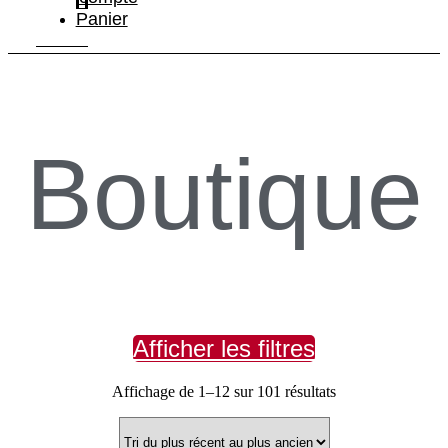
Panier
Boutique
Afficher les filtres
Trié
Affichage de 1–12 sur 101 résultats
du
plus
récent