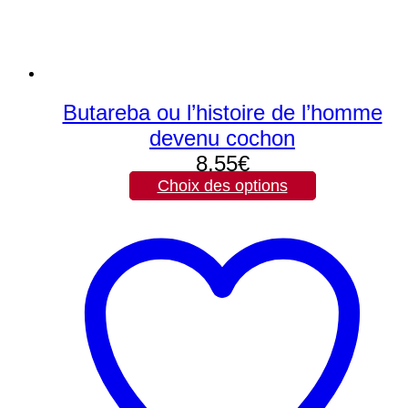
Butareba ou l’histoire de l’homme
devenu cochon
8,55
€
Choix des options
Ce
produit
a
plusieurs
variations.
Les
options
peuvent
être
choisies
sur
la
page