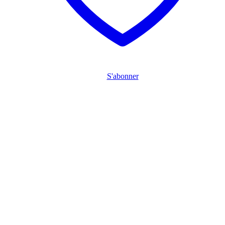
du
produit
S'abonner