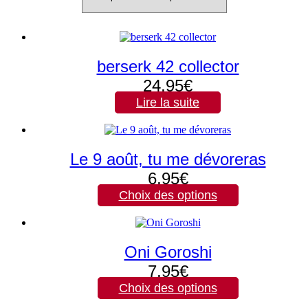
au
plus
ancien
berserk 42 collector
24,95
€
Lire la suite
Le 9 août, tu me dévoreras
6,95
€
Choix des options
Ce
produit
a
plusieurs
Oni Goroshi
variations.
7,95
€
Les
options
Choix des options
peuvent
Ce
être