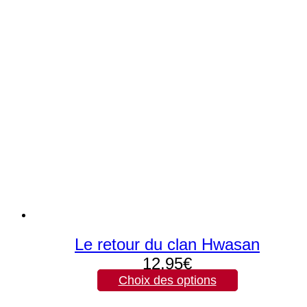
Le retour du clan Hwasan
12,95
€
Choix des options
Ce
produit