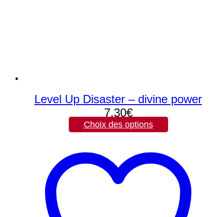
Level Up Disaster – divine power
7,30
€
Choix des options
Ce
produit
a
plusieurs
variations.
Les
options
peuvent
être
choisies