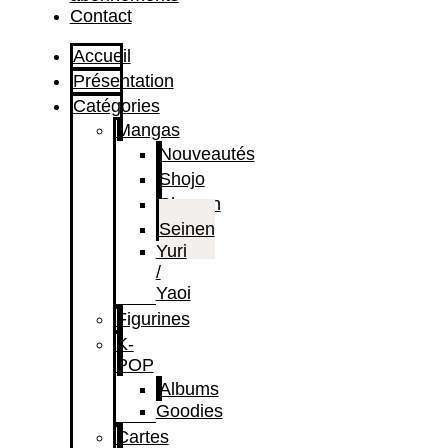
Contact
Accueil
Présentation
Catégories
Mangas
Nouveautés
Shojo
Shonen
Seinen
Yuri
/
Yaoi
Figurines
K-
POP
Albums
Goodies
Cartes