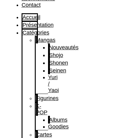
Contact
Accueil
Présentation
Catégories
Mangas
Nouveautés
Shojo
Shonen
Seinen
Yuri
/
Yaoi
Figurines
K-
POP
Albums
Goodies
Cartes