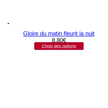
page
du
produit
Gloire du matin fleurit la nuit
8,80
€
Choix des options
Ce
produit
a
plusieurs
variations.
Les
options
peuvent
être
choisies
sur
la
page
du