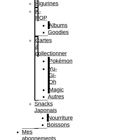
Figurines
K-
POP
Albums
Goodies
Cartes
à
collectionner
Pokémon
Yu-
Gi-
Oh
Magic
Autres
Snacks
Japonais
Nourriture
Boissons
Mes
abonnements