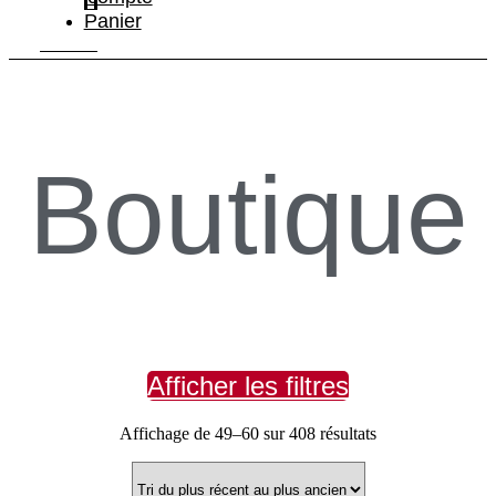
Panier
Boutique
Afficher les filtres
Trié
Affichage de 49–60 sur 408 résultats
du
plus
récent