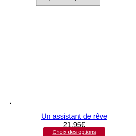
au
plus
ancien
Un assistant de rêve
21,95
€
Choix des options