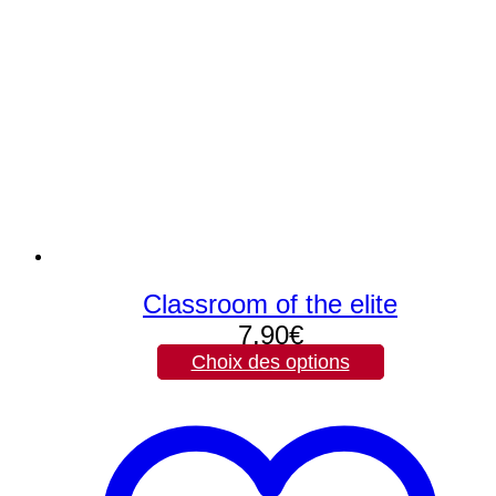
Classroom of the elite
7,90
€
Choix des options
Ce
produit
a
plusieurs
variations.
Les