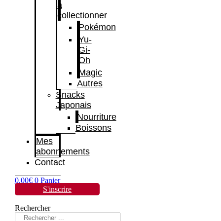
à
collectionner
Pokémon
Yu-
Gi-
Oh
Magic
Autres
Snacks
Japonais
Nourriture
Boissons
Mes
abonnements
Contact
0,00
€
0
Panier
S'inscrire
Rechercher