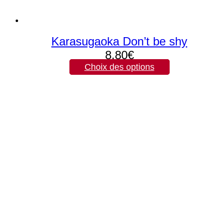
Karasugaoka Don’t be shy
8,80
€
Choix des options
Ce
produit
a
plusieurs
variations.
Les
options
peuvent
être
choisies
sur
la
page
du
produit