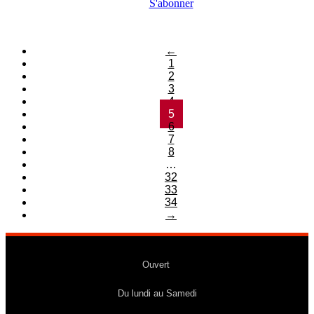
S'abonner
←
1
2
3
4
5
6
7
8
…
32
33
34
→
Ouvert
Du lundi au Samedi