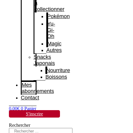
à
collectionner
Pokémon
Yu-
Gi-
Oh
Magic
Autres
Snacks
Japonais
Nourriture
Boissons
Mes
abonnements
Contact
0,00
€
0
Panier
S'inscrire
Rechercher