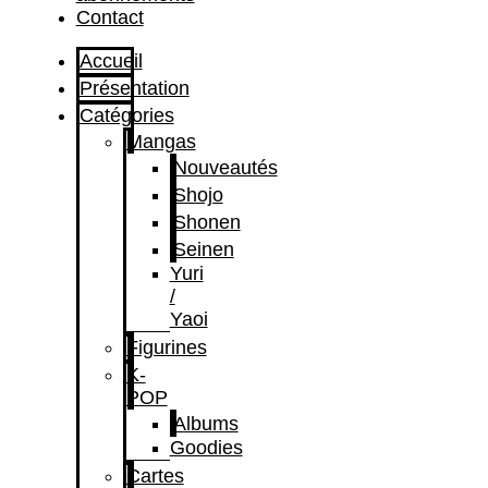
Contact
Accueil
Présentation
Catégories
Mangas
Nouveautés
Shojo
Shonen
Seinen
Yuri
/
Yaoi
Figurines
K-
POP
Albums
Goodies
Cartes