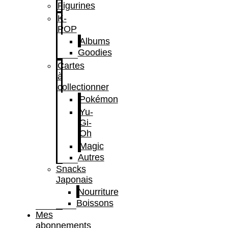
Figurines
K-
POP
Albums
Goodies
Cartes
à
collectionner
Pokémon
Yu-
Gi-
Oh
Magic
Autres
Snacks
Japonais
Nourriture
Boissons
Mes
abonnements