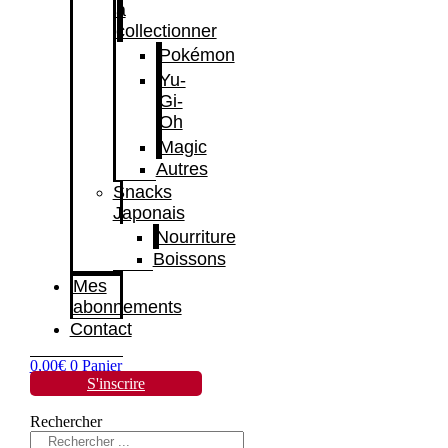
à
collectionner
Pokémon
Yu-
Gi-
Oh
Magic
Autres
Snacks
Japonais
Nourriture
Boissons
Mes
abonnements
Contact
0,00
€
0
Panier
S'inscrire
Rechercher