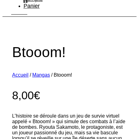
Panier
Btooom!
Accueil
/
Mangas
/ Btooom!
8,00
€
L’histoire se déroule dans un jeu de survie virtuel
appelé « Btooom! » qui simule des combats à l’aide
de bombes. Ryouta Sakamoto, le protagoniste, est
un joueur passionné du jeu, mais sa vie bascule
lorsqu’il se réveille sur une île déserte sans aucun