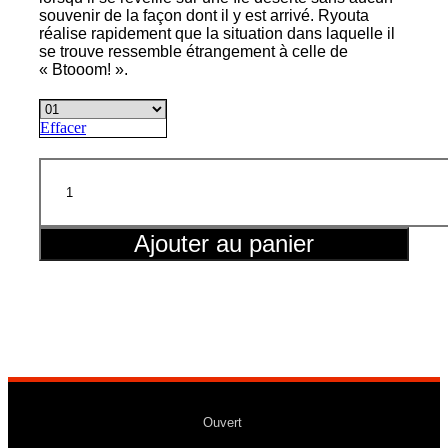
souvenir de la façon dont il y est arrivé. Ryouta
réalise rapidement que la situation dans laquelle il
se trouve ressemble étrangement à celle de
« Btooom! ».
Effacer
quantité
de
Btooom!
Ajouter au panier
Ouvert