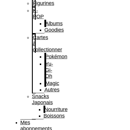
Figurines
K-
POP
Albums
Goodies
Cartes
à
collectionner
Pokémon
Yu-
Gi-
Oh
Magic
Autres
Snacks
Japonais
Nourriture
Boissons
Mes
abonnements