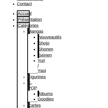
Contact
Accueil
Présentation
Catégories
Mangas
Nouveautés
Shojo
Shonen
Seinen
Yuri
/
Yaoi
Figurines
K-
POP
Albums
Goodies
Cartes