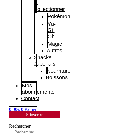
à
collectionner
Pokémon
Yu-
Gi-
Oh
Magic
Autres
Snacks
Japonais
Nourriture
Boissons
Mes
abonnements
Contact
0,00
€
0
Panier
S'inscrire
Rechercher