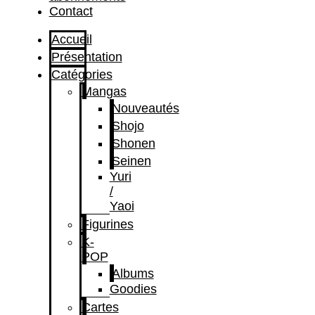
Contact
Accueil
Présentation
Catégories
Mangas
Nouveautés
Shojo
Shonen
Seinen
Yuri
/
Yaoi
Figurines
K-
POP
Albums
Goodies
Cartes