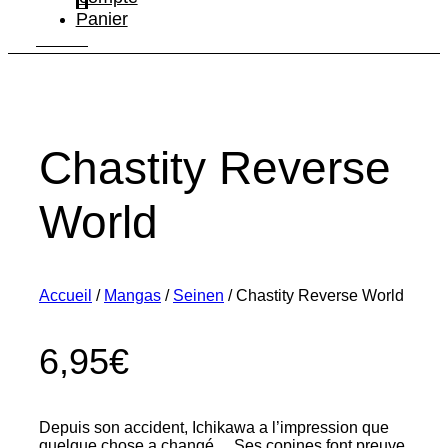
Panier
Chastity Reverse
World
Accueil
/
Mangas
/
Seinen
/ Chastity Reverse World
6,95
€
Depuis son accident, Ichikawa a l’impression que
quelque chose a changé… Ses copines font preuve