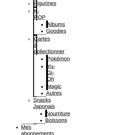
Figurines
K-
POP
Albums
Goodies
Cartes
à
collectionner
Pokémon
Yu-
Gi-
Oh
Magic
Autres
Snacks
Japonais
Nourriture
Boissons
Mes
abonnements