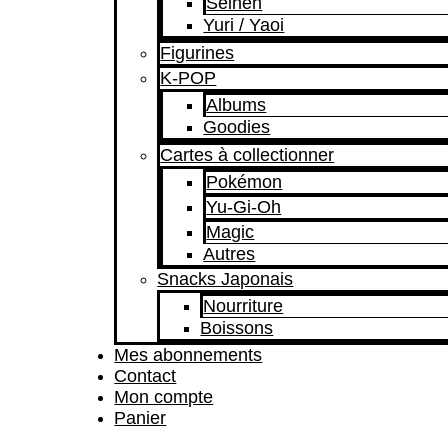
Seinen
Yuri / Yaoi
Figurines
K-POP
Albums
Goodies
Cartes à collectionner
Pokémon
Yu-Gi-Oh
Magic
Autres
Snacks Japonais
Nourriture
Boissons
Mes abonnements
Contact
Mon compte
Panier