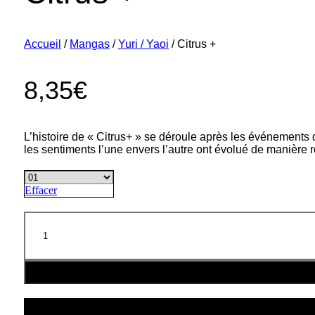
Accueil
/
Mangas
/
Yuri / Yaoi
/ Citrus +
8,35
€
L’histoire de « Citrus+ » se déroule après les événements 
les sentiments l’une envers l’autre ont évolué de manière
Effacer
quantité
de
Citrus
+