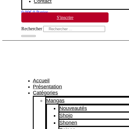
Contact
0,00
€
0
Panier
S'inscrire
Rechercher
Accueil
Présentation
Catégories
Mangas
Nouveautés
Shojo
Shonen