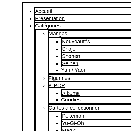
Accueil
Présentation
Catégories
Mangas
Nouveautés
Shojo
Shonen
Seinen
Yuri / Yaoi
Figurines
K-POP
Albums
Goodies
Cartes à collectionner
Pokémon
Yu-Gi-Oh
Magic