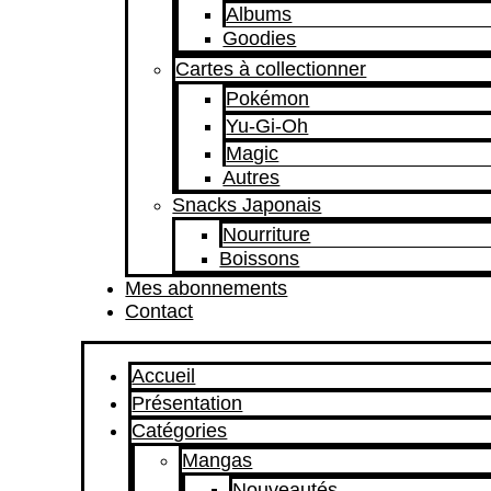
Albums
Goodies
Cartes à collectionner
Pokémon
Yu-Gi-Oh
Magic
Autres
Snacks Japonais
Nourriture
Boissons
Mes abonnements
Contact
Accueil
Présentation
Catégories
Mangas
Nouveautés