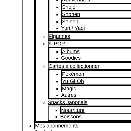
Shojo
Shonen
Seinen
Yuri / Yaoi
Figurines
K-POP
Albums
Goodies
Cartes à collectionner
Pokémon
Yu-Gi-Oh
Magic
Autres
Snacks Japonais
Nourriture
Boissons
Mes abonnements