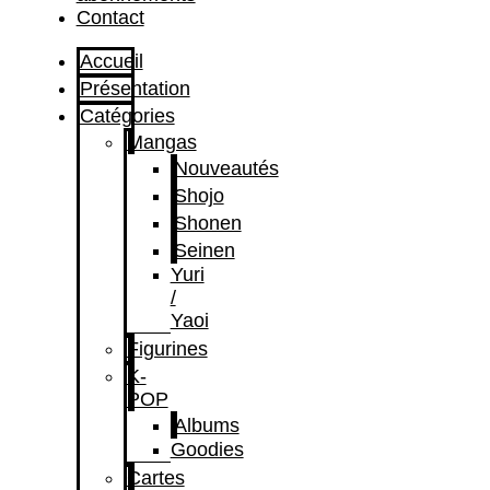
Contact
Accueil
Présentation
Catégories
Mangas
Nouveautés
Shojo
Shonen
Seinen
Yuri
/
Yaoi
Figurines
K-
POP
Albums
Goodies
Cartes