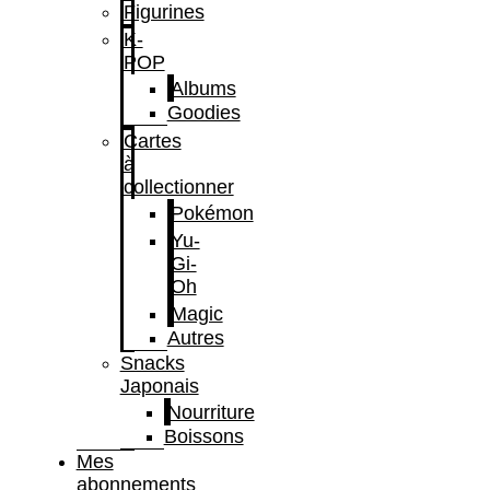
Figurines
K-
POP
Albums
Goodies
Cartes
à
collectionner
Pokémon
Yu-
Gi-
Oh
Magic
Autres
Snacks
Japonais
Nourriture
Boissons
Mes
abonnements