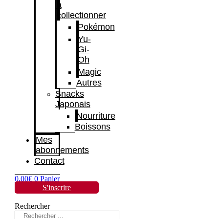
à
collectionner
Pokémon
Yu-
Gi-
Oh
Magic
Autres
Snacks
Japonais
Nourriture
Boissons
Mes
abonnements
Contact
0,00
€
0
Panier
S'inscrire
Rechercher