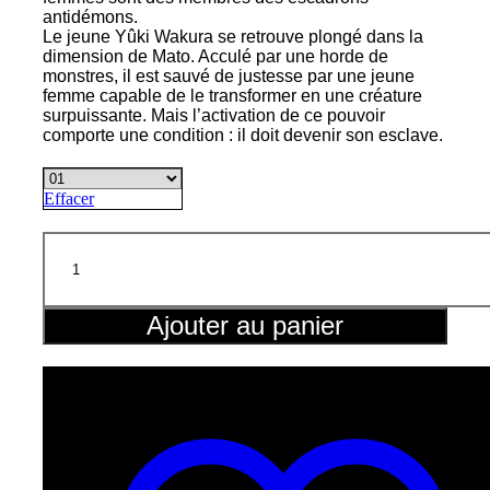
antidémons.
Le jeune Yûki Wakura se retrouve plongé dans la
dimension de Mato. Acculé par une horde de
monstres, il est sauvé de justesse par une jeune
femme capable de le transformer en une créature
surpuissante. Mais l’activation de ce pouvoir
comporte une condition : il doit devenir son esclave.
Effacer
quantité
de
Demon
Slave
Ajouter au panier