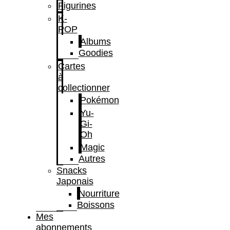
Figurines
K-
POP
Albums
Goodies
Cartes
à
collectionner
Pokémon
Yu-
Gi-
Oh
Magic
Autres
Snacks
Japonais
Nourriture
Boissons
Mes
abonnements