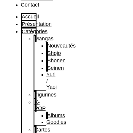
Contact
Accueil
Présentation
Catégories
Mangas
Nouveautés
Shojo
Shonen
Seinen
Yuri
/
Yaoi
Figurines
K-
POP
Albums
Goodies
Cartes