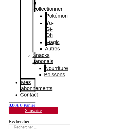
à
collectionner
Pokémon
Yu-
Gi-
Oh
Magic
Autres
Snacks
Japonais
Nourriture
Boissons
Mes
abonnements
Contact
0,00
€
0
Panier
S'inscrire
Rechercher