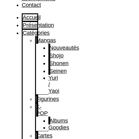
Contact
Accueil
Présentation
Catégories
Mangas
Nouveautés
Shojo
Shonen
Seinen
Yuri
/
Yaoi
Figurines
K-
POP
Albums
Goodies
Cartes