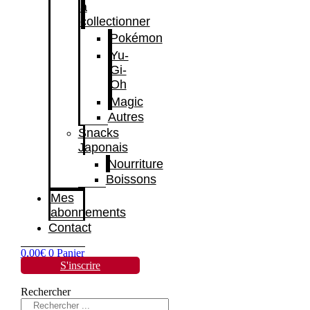
à
collectionner
Pokémon
Yu-
Gi-
Oh
Magic
Autres
Snacks
Japonais
Nourriture
Boissons
Mes
abonnements
Contact
0,00
€
0
Panier
S'inscrire
Rechercher