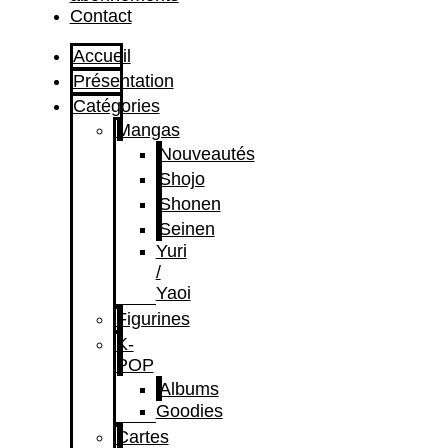
Contact
Accueil
Présentation
Catégories
Mangas
Nouveautés
Shojo
Shonen
Seinen
Yuri
/
Yaoi
Figurines
K-
POP
Albums
Goodies
Cartes