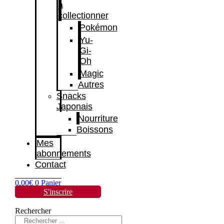
à
collectionner
Pokémon
Yu-
Gi-
Oh
Magic
Autres
Snacks
Japonais
Nourriture
Boissons
Mes
abonnements
Contact
0,00
€
0
Panier
S'inscrire
Rechercher