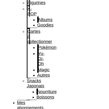
Figurines
K-
POP
Albums
Goodies
Cartes
à
collectionner
Pokémon
Yu-
Gi-
Oh
Magic
Autres
Snacks
Japonais
Nourriture
Boissons
Mes
abonnements