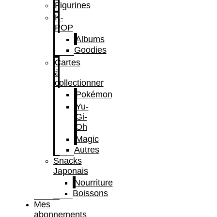
Figurines
K-
POP
Albums
Goodies
Cartes
à
collectionner
Pokémon
Yu-
Gi-
Oh
Magic
Autres
Snacks
Japonais
Nourriture
Boissons
Mes
abonnements