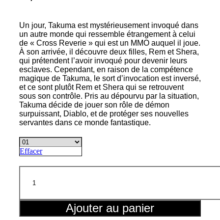
Un jour, Takuma est mystérieusement invoqué dans
un autre monde qui ressemble étrangement à celui
de « Cross Reverie » qui est un MMO auquel il joue.
À son arrivée, il découvre deux filles, Rem et Shera,
qui prétendent l’avoir invoqué pour devenir leurs
esclaves. Cependant, en raison de la compétence
magique de Takuma, le sort d’invocation est inversé,
et ce sont plutôt Rem et Shera qui se retrouvent
sous son contrôle. Pris au dépourvu par la situation,
Takuma décide de jouer son rôle de démon
surpuissant, Diablo, et de protéger ses nouvelles
servantes dans ce monde fantastique.
Effacer
quantité
de
How
not
to
Ajouter au panier
summon