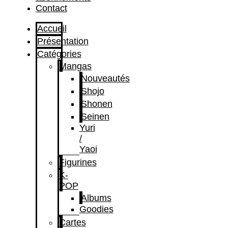
Contact
Accueil
Présentation
Catégories
Mangas
Nouveautés
Shojo
Shonen
Seinen
Yuri
/
Yaoi
Figurines
K-
POP
Albums
Goodies
Cartes