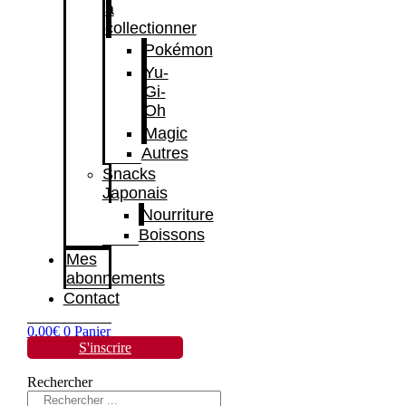
à
collectionner
Pokémon
Yu-
Gi-
Oh
Magic
Autres
Snacks
Japonais
Nourriture
Boissons
Mes
abonnements
Contact
0,00
€
0
Panier
S'inscrire
Rechercher