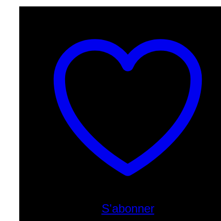
a
demon
lord
S'abonner