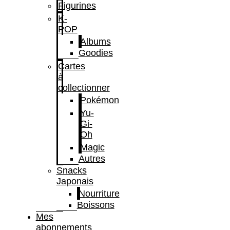
Figurines
K-
POP
Albums
Goodies
Cartes
à
collectionner
Pokémon
Yu-
Gi-
Oh
Magic
Autres
Snacks
Japonais
Nourriture
Boissons
Mes
abonnements