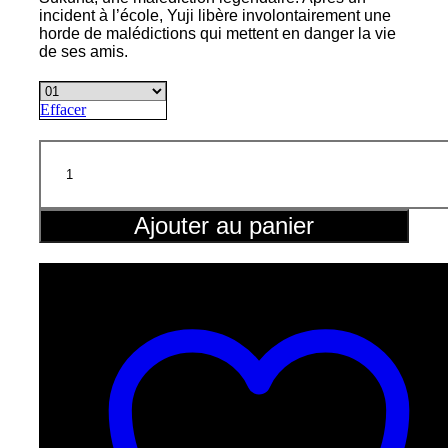
incident à l’école, Yuji libère involontairement une
horde de malédictions qui mettent en danger la vie
de ses amis.
Effacer
quantité
de
Jujutsu
Kaisen
Ajouter au panier