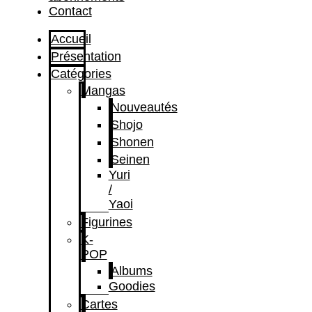
Contact
Accueil
Présentation
Catégories
Mangas
Nouveautés
Shojo
Shonen
Seinen
Yuri
/
Yaoi
Figurines
K-
POP
Albums
Goodies
Cartes