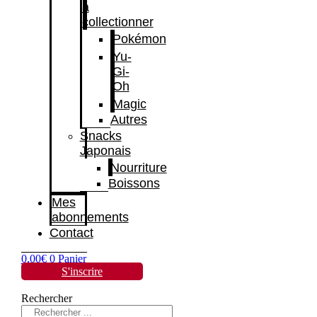
à
collectionner
Pokémon
Yu-
Gi-
Oh
Magic
Autres
Snacks
Japonais
Nourriture
Boissons
Mes
abonnements
Contact
0,00
€
0
Panier
S'inscrire
Rechercher