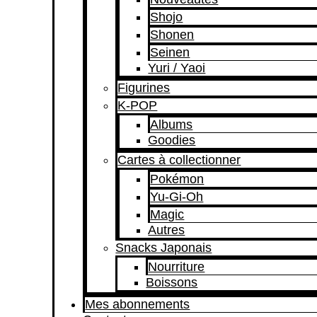
Shojo
Shonen
Seinen
Yuri / Yaoi
Figurines
K-POP
Albums
Goodies
Cartes à collectionner
Pokémon
Yu-Gi-Oh
Magic
Autres
Snacks Japonais
Nourriture
Boissons
Mes abonnements