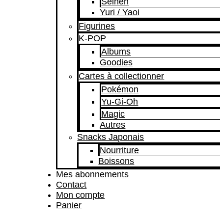
Seinen
Yuri / Yaoi
Figurines
K-POP
Albums
Goodies
Cartes à collectionner
Pokémon
Yu-Gi-Oh
Magic
Autres
Snacks Japonais
Nourriture
Boissons
Mes abonnements
Contact
Mon compte
Panier