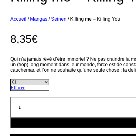
Accueil
/
Mangas
/
Seinen
/ Killing me – Killing You
8,35
€
Qui n’a jamais rêvé d’être immortel ? Ne pas craindre la mor
un (trop) long moment dans leur monde, force est de constat
cauchemar, et l’on ne souhaite qu’une seule chose : la dél
Effacer
quantité
de
Killing
me
-
Killing
You