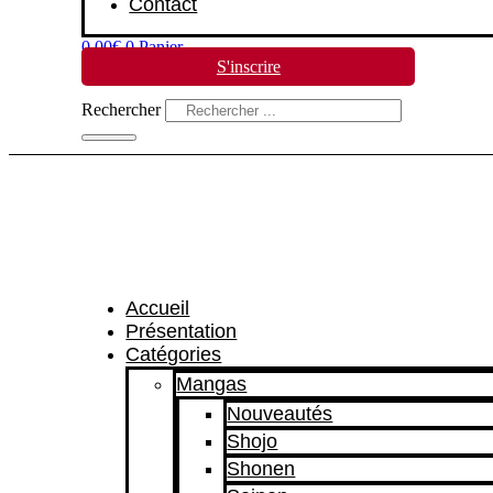
Contact
0,00
€
0
Panier
S'inscrire
Rechercher
Accueil
Présentation
Catégories
Mangas
Nouveautés
Shojo
Shonen