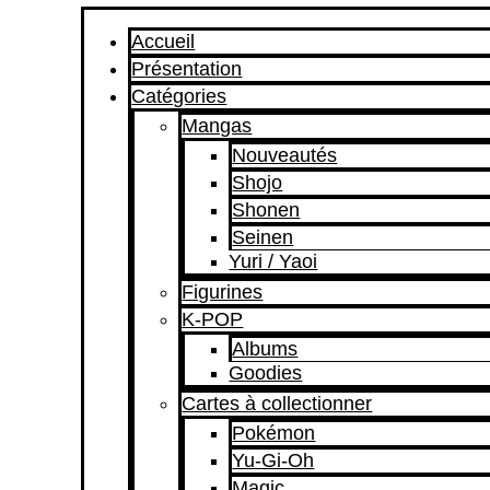
Accueil
Présentation
Catégories
Mangas
Nouveautés
Shojo
Shonen
Seinen
Yuri / Yaoi
Figurines
K-POP
Albums
Goodies
Cartes à collectionner
Pokémon
Yu-Gi-Oh
Magic