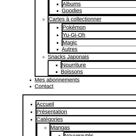
Albums
Goodies
Cartes à collectionner
Pokémon
Yu-Gi-Oh
Magic
Autres
Snacks Japonais
Nourriture
Boissons
Mes abonnements
Contact
Accueil
Présentation
Catégories
Mangas
Nouveautés