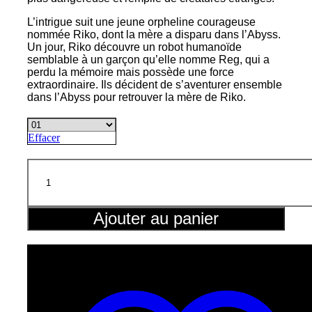
L’intrigue suit une jeune orpheline courageuse
nommée Riko, dont la mère a disparu dans l’Abyss.
Un jour, Riko découvre un robot humanoïde
semblable à un garçon qu’elle nomme Reg, qui a
perdu la mémoire mais possède une force
extraordinaire. Ils décident de s’aventurer ensemble
dans l’Abyss pour retrouver la mère de Riko.
Effacer
quantité
de
Made
in
Abyss
Ajouter au panier