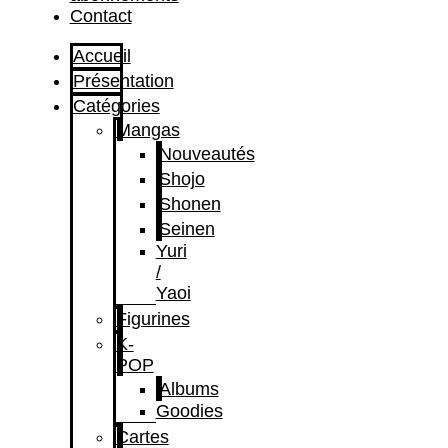
Contact
Accueil
Présentation
Catégories
Mangas
Nouveautés
Shojo
Shonen
Seinen
Yuri
/
Yaoi
Figurines
K-
POP
Albums
Goodies
Cartes