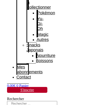
à
collectionner
Pokémon
Yu-
Gi-
Oh
Magic
Autres
Snacks
Japonais
Nourriture
Boissons
Mes
abonnements
Contact
0,00
€
0
Panier
S'inscrire
Rechercher