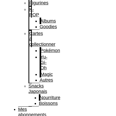
Figurines
K-
POP
Albums
Goodies
Cartes
à
collectionner
Pokémon
Yu-
Gi-
Oh
Magic
Autres
Snacks
Japonais
Nourriture
Boissons
Mes
abonnements