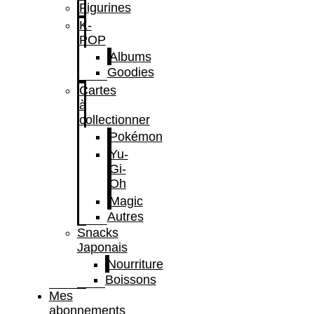
Figurines
K-
POP
Albums
Goodies
Cartes
à
collectionner
Pokémon
Yu-
Gi-
Oh
Magic
Autres
Snacks
Japonais
Nourriture
Boissons
Mes
abonnements