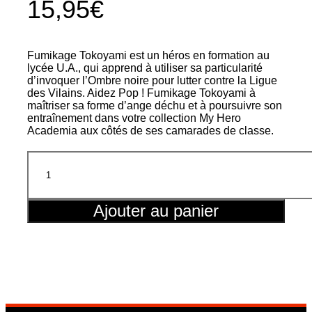
15,95
€
Fumikage Tokoyami est un héros en formation au
lycée U.A., qui apprend à utiliser sa particularité
d’invoquer l’Ombre noire pour lutter contre la Ligue
des Vilains. Aidez Pop ! Fumikage Tokoyami à
maîtriser sa forme d’ange déchu et à poursuivre son
entraînement dans votre collection My Hero
Academia aux côtés de ses camarades de classe.
quantité
de
MHA
-
POP
Ajouter au panier
N°
1351
-
Tokoyami