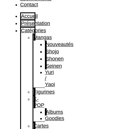
Contact
Accueil
Présentation
Catégories
Mangas
Nouveautés
Shojo
Shonen
Seinen
Yuri
/
Yaoi
Figurines
K-
POP
Albums
Goodies
Cartes