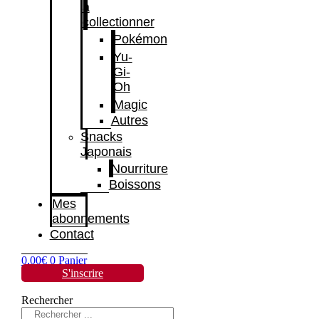
à
collectionner
Pokémon
Yu-
Gi-
Oh
Magic
Autres
Snacks
Japonais
Nourriture
Boissons
Mes
abonnements
Contact
0,00
€
0
Panier
S'inscrire
Rechercher