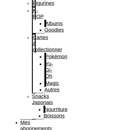
Figurines
K-
POP
Albums
Goodies
Cartes
à
collectionner
Pokémon
Yu-
Gi-
Oh
Magic
Autres
Snacks
Japonais
Nourriture
Boissons
Mes
abonnements