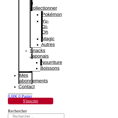
à
collectionner
Pokémon
Yu-
Gi-
Oh
Magic
Autres
Snacks
Japonais
Nourriture
Boissons
Mes
abonnements
Contact
0,00
€
0
Panier
S'inscrire
Rechercher