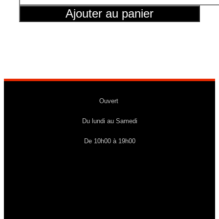
does
not
Ajouter au panier
dream
of
Bunny
girl
senpai
Ouvert
Du lundi au Samedi
De 10h00 à 19h00