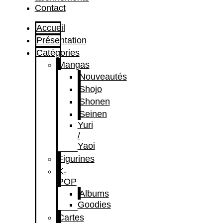
Contact
Accueil
Présentation
Catégories
Mangas
Nouveautés
Shojo
Shonen
Seinen
Yuri
/
Yaoi
Figurines
K-
POP
Albums
Goodies
Cartes