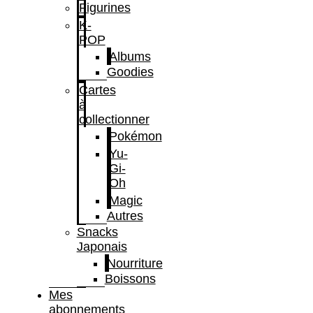
Figurines
K-
POP
Albums
Goodies
Cartes
à
collectionner
Pokémon
Yu-
Gi-
Oh
Magic
Autres
Snacks
Japonais
Nourriture
Boissons
Mes
abonnements