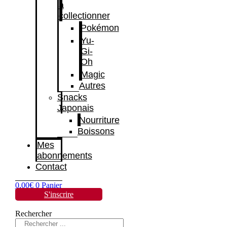
à
collectionner
Pokémon
Yu-
Gi-
Oh
Magic
Autres
Snacks
Japonais
Nourriture
Boissons
Mes
abonnements
Contact
0,00
€
0
Panier
S'inscrire
Rechercher