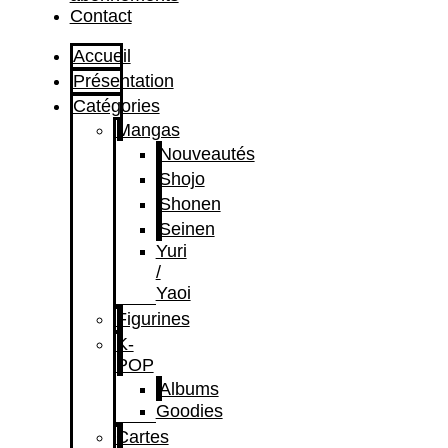
Contact
Accueil
Présentation
Catégories
Mangas
Nouveautés
Shojo
Shonen
Seinen
Yuri
/
Yaoi
Figurines
K-
POP
Albums
Goodies
Cartes