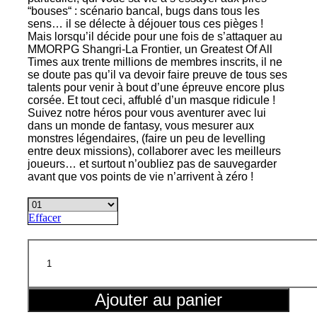
“bouses“ : scénario bancal, bugs dans tous les
sens… il se délecte à déjouer tous ces pièges !
Mais lorsqu’il décide pour une fois de s’attaquer au
MMORPG Shangri-La Frontier, un Greatest Of All
Times aux trente millions de membres inscrits, il ne
se doute pas qu’il va devoir faire preuve de tous ses
talents pour venir à bout d’une épreuve encore plus
corsée. Et tout ceci, affublé d’un masque ridicule !
Suivez notre héros pour vous aventurer avec lui
dans un monde de fantasy, vous mesurer aux
monstres légendaires, (faire un peu de levelling
entre deux missions), collaborer avec les meilleurs
joueurs… et surtout n’oubliez pas de sauvegarder
avant que vos points de vie n’arrivent à zéro !
Effacer
quantité
de
Shangri-
La
Frontier
Ajouter au panier