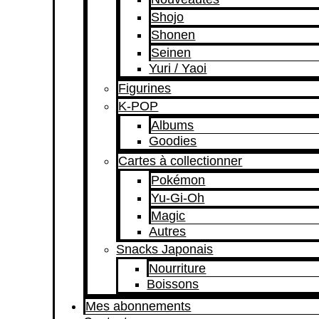
Shojo
Shonen
Seinen
Yuri / Yaoi
Figurines
K-POP
Albums
Goodies
Cartes à collectionner
Pokémon
Yu-Gi-Oh
Magic
Autres
Snacks Japonais
Nourriture
Boissons
Mes abonnements