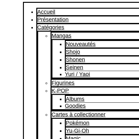
Accueil
Présentation
Catégories
Mangas
Nouveautés
Shojo
Shonen
Seinen
Yuri / Yaoi
Figurines
K-POP
Albums
Goodies
Cartes à collectionner
Pokémon
Yu-Gi-Oh
Magic