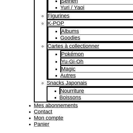
Seinen
Yuri / Yaoi
Figurines
K-POP
Albums
Goodies
Cartes à collectionner
Pokémon
Yu-Gi-Oh
Magic
Autres
Snacks Japonais
Nourriture
Boissons
Mes abonnements
Contact
Mon compte
Panier