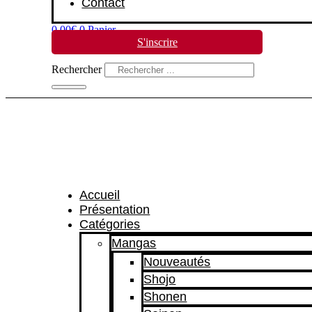
Contact
0,00
€
0
Panier
S'inscrire
Rechercher
Accueil
Présentation
Catégories
Mangas
Nouveautés
Shojo
Shonen