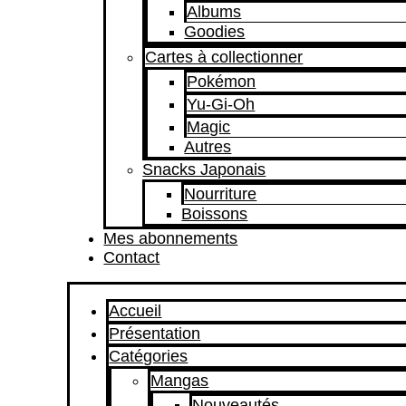
Albums
Goodies
Cartes à collectionner
Pokémon
Yu-Gi-Oh
Magic
Autres
Snacks Japonais
Nourriture
Boissons
Mes abonnements
Contact
Accueil
Présentation
Catégories
Mangas
Nouveautés