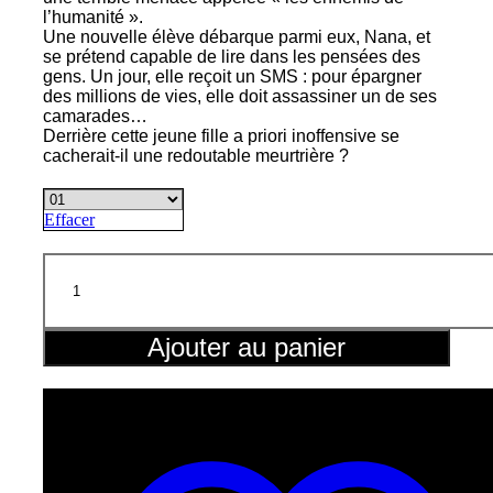
à
l’humanité ».
Une nouvelle élève débarque parmi eux, Nana, et
se prétend capable de lire dans les pensées des
8,80€
gens. Un jour, elle reçoit un SMS : pour épargner
des millions de vies, elle doit assassiner un de ses
camarades…
Derrière cette jeune fille a priori inoffensive se
cacherait-il une redoutable meurtrière ?
Effacer
quantité
de
Talentless
Ajouter au panier