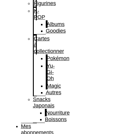
Figurines
K-
POP
Albums
Goodies
Cartes
à
collectionner
Pokémon
Yu-
Gi-
Oh
Magic
Autres
Snacks
Japonais
Nourriture
Boissons
Mes
abonnements