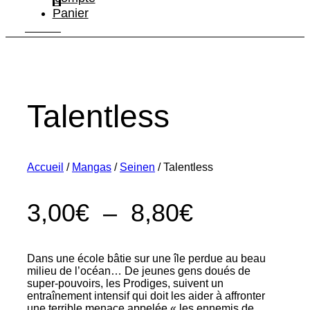
Panier
Talentless
Accueil
/
Mangas
/
Seinen
/ Talentless
Plage
3,00
€
–
8,80
€
de
Dans une école bâtie sur une île perdue au beau
prix :
milieu de l’océan… De jeunes gens doués de
super-pouvoirs, les Prodiges, suivent un
3,00€
entraînement intensif qui doit les aider à affronter
une terrible menace appelée « les ennemis de