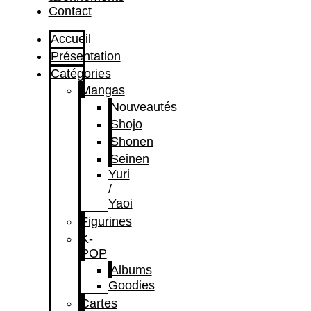
Contact
Accueil
Présentation
Catégories
Mangas
Nouveautés
Shojo
Shonen
Seinen
Yuri
/
Yaoi
Figurines
K-
POP
Albums
Goodies
Cartes