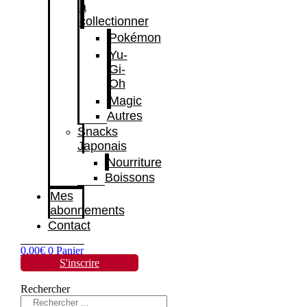
à
collectionner
Pokémon
Yu-
Gi-
Oh
Magic
Autres
Snacks
Japonais
Nourriture
Boissons
Mes
abonnements
Contact
0,00
€
0
Panier
S'inscrire
Rechercher