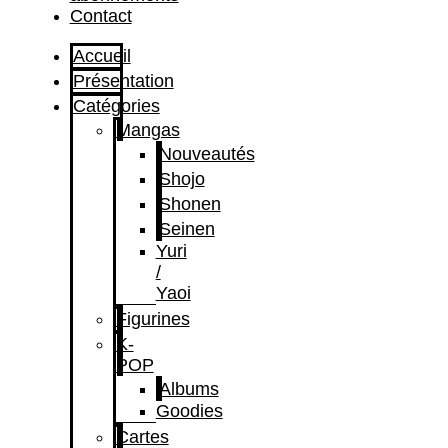
Contact
Accueil
Présentation
Catégories
Mangas
Nouveautés
Shojo
Shonen
Seinen
Yuri
/
Yaoi
Figurines
K-
POP
Albums
Goodies
Cartes