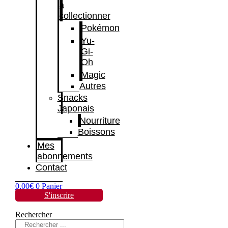
à
collectionner
Pokémon
Yu-
Gi-
Oh
Magic
Autres
Snacks
Japonais
Nourriture
Boissons
Mes
abonnements
Contact
0,00
€
0
Panier
S'inscrire
Rechercher