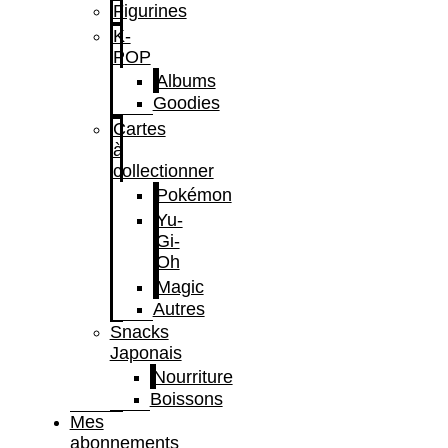
Figurines
K-
POP
Albums
Goodies
Cartes
à
collectionner
Pokémon
Yu-
Gi-
Oh
Magic
Autres
Snacks
Japonais
Nourriture
Boissons
Mes
abonnements