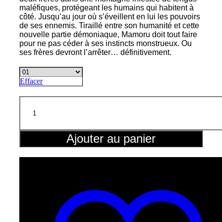
maléfiques, protégeant les humains qui habitent à
côté. Jusqu’au jour où s’éveillent en lui les pouvoirs
de ses ennemis. Tiraillé entre son humanité et cette
nouvelle partie démoniaque, Mamoru doit tout faire
pour ne pas céder à ses instincts monstrueux. Ou
ses frères devront l’arrêter… définitivement.
Effacer
quantité
de
Tengu
hunter
brothers
Ajouter au panier