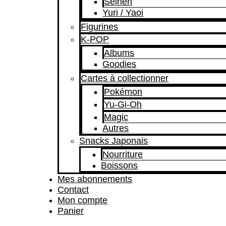
Seinen
Yuri / Yaoi
Figurines
K-POP
Albums
Goodies
Cartes à collectionner
Pokémon
Yu-Gi-Oh
Magic
Autres
Snacks Japonais
Nourriture
Boissons
Mes abonnements
Contact
Mon compte
Panier