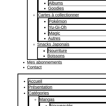
Albums
Goodies
Cartes à collectionner
Pokémon
Yu-Gi-Oh
Magic
Autres
Snacks Japonais
Nourriture
Boissons
Mes abonnements
Contact
Accueil
Présentation
Catégories
Mangas
Nouveautés