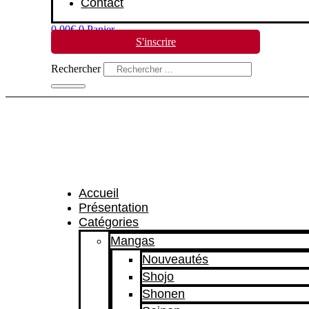
Contact
0,00
€
0
Panier
S'inscrire
Rechercher
Accueil
Présentation
Catégories
Mangas
Nouveautés
Shojo
Shonen