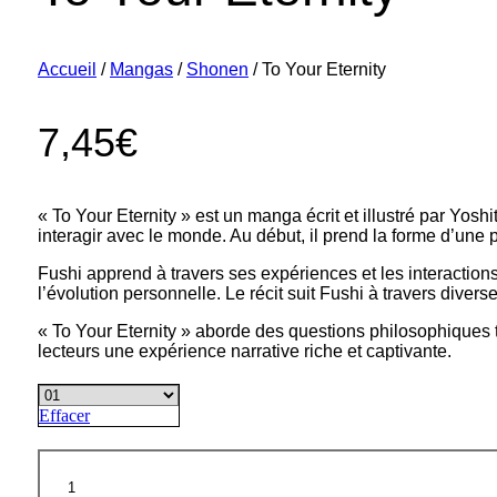
Accueil
/
Mangas
/
Shonen
/ To Your Eternity
7,45
€
« To Your Eternity » est un manga écrit et illustré par Yos
interagir avec le monde. Au début, il prend la forme d’une
Fushi apprend à travers ses expériences et les interactions 
l’évolution personnelle. Le récit suit Fushi à travers dive
« To Your Eternity » aborde des questions philosophiques t
lecteurs une expérience narrative riche et captivante.
Effacer
quantité
de