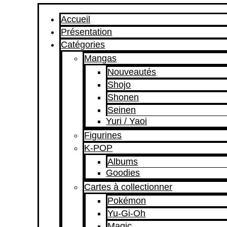
Accueil
Présentation
Catégories
Mangas
Nouveautés
Shojo
Shonen
Seinen
Yuri / Yaoi
Figurines
K-POP
Albums
Goodies
Cartes à collectionner
Pokémon
Yu-Gi-Oh
Magic