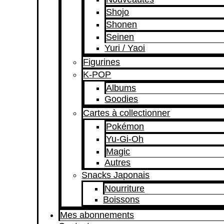
Shojo
Shonen
Seinen
Yuri / Yaoi
Figurines
K-POP
Albums
Goodies
Cartes à collectionner
Pokémon
Yu-Gi-Oh
Magic
Autres
Snacks Japonais
Nourriture
Boissons
Mes abonnements