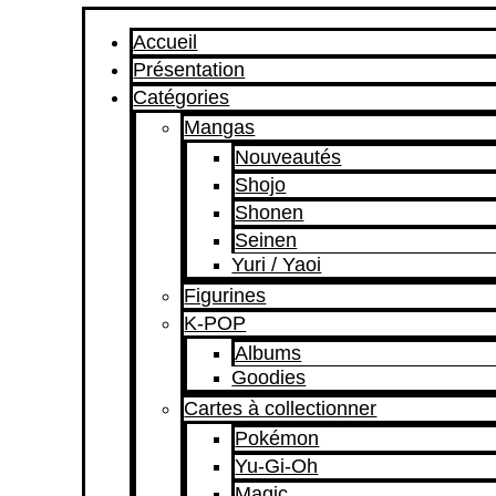
Accueil
Présentation
Catégories
Mangas
Nouveautés
Shojo
Shonen
Seinen
Yuri / Yaoi
Figurines
K-POP
Albums
Goodies
Cartes à collectionner
Pokémon
Yu-Gi-Oh
Magic