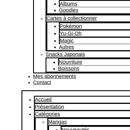
Albums
Goodies
Cartes à collectionner
Pokémon
Yu-Gi-Oh
Magic
Autres
Snacks Japonais
Nourriture
Boissons
Mes abonnements
Contact
Accueil
Présentation
Catégories
Mangas
Nouveautés