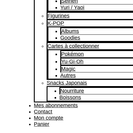
Seinen
Yuri / Yaoi
Figurines
K-POP
Albums
Goodies
Cartes à collectionner
Pokémon
Yu-Gi-Oh
Magic
Autres
Snacks Japonais
Nourriture
Boissons
Mes abonnements
Contact
Mon compte
Panier