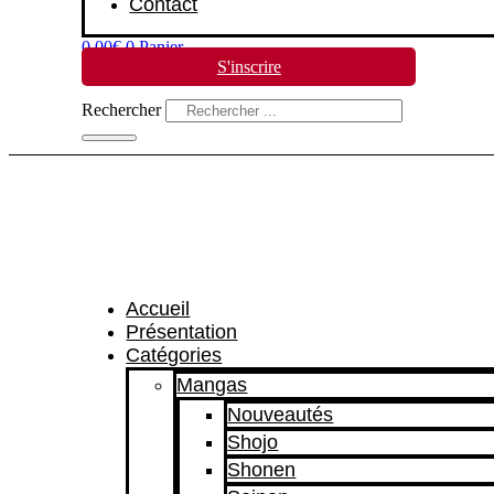
Contact
0,00
€
0
Panier
S'inscrire
Rechercher
Accueil
Présentation
Catégories
Mangas
Nouveautés
Shojo
Shonen