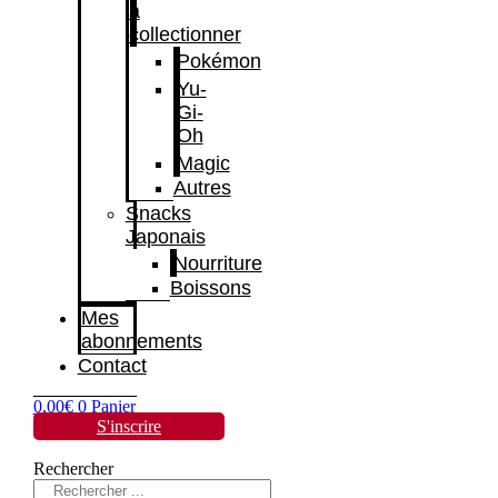
à
collectionner
Pokémon
Yu-
Gi-
Oh
Magic
Autres
Snacks
Japonais
Nourriture
Boissons
Mes
abonnements
Contact
0,00
€
0
Panier
S'inscrire
Rechercher