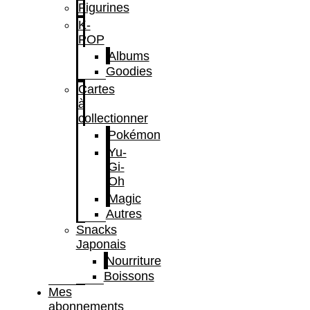
Figurines
K-
POP
Albums
Goodies
Cartes
à
collectionner
Pokémon
Yu-
Gi-
Oh
Magic
Autres
Snacks
Japonais
Nourriture
Boissons
Mes
abonnements