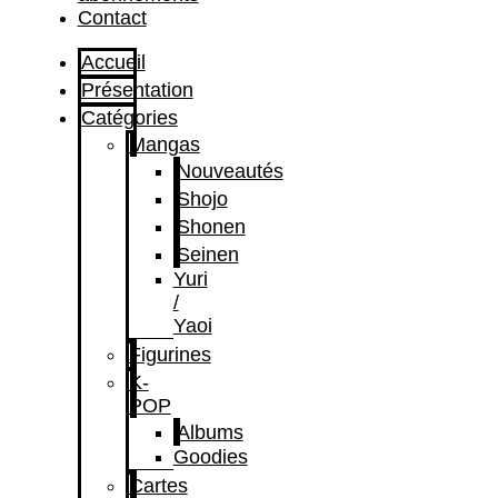
Contact
Accueil
Présentation
Catégories
Mangas
Nouveautés
Shojo
Shonen
Seinen
Yuri
/
Yaoi
Figurines
K-
POP
Albums
Goodies
Cartes